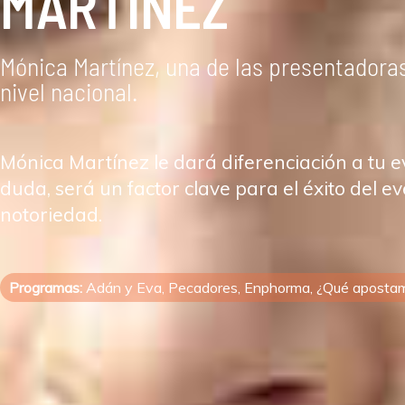
MARTÍNEZ
Mónica Martínez, una de las presentador
nivel nacional.
Mónica Martínez le dará diferenciación a tu 
duda, será un factor clave para el éxito del e
notoriedad.
Programas:
Adán y Eva, Pecadores, Enphorma, ¿Qué apostamos