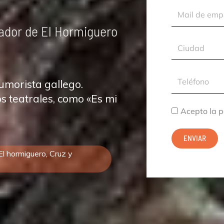
Mail
de
rador de El Hormiguero
empresa
Ciudad
Teléfono
umorista gallego.
 teatrales, como «Es mi
Acepto
Acepto la p
la
ENVIAR
política
 El hormiguero, Cruz y
de
privacidad.