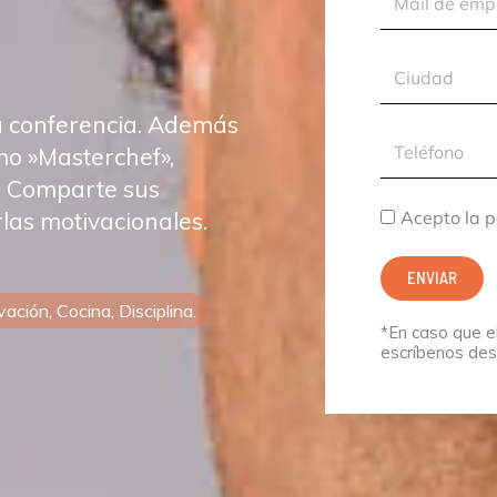
de
empresa
Ciudad
a conferencia. Además
Teléfono
mo »Masterchef»,
. Comparte sus
Acepto
Acepto la p
las motivacionales.
la
ENVIAR
política
ación, Cocina, Disciplina.
de
*En caso que el
privacidad.
escríbenos de