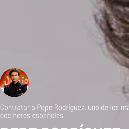
Contratar a Pepe Rodríguez, uno de los m
cocineros españoles