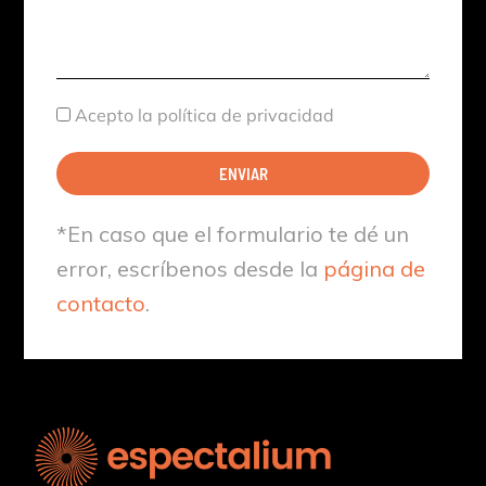
Aceptación
Acepto la política de privacidad
ENVIAR
*En caso que el formulario te dé un
error, escríbenos desde la
página de
contacto
.