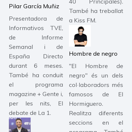
40 Principales).
Pilar García Muñiz
També ha treballat
Presentadora de
a Kiss FM.
Informativos TVE,
de Informe
Semanal i de
Hombre de negro
España Directo
durant 6 meses.
"El Hombre de
També ha conduit
negro" és un dels
el programa
col·laboradors més
magazine + Gente i,
famosos de El
per les nits, El
Hormiguero.
debate de La 1.
Realitza diferents
seccions en el
programa. També