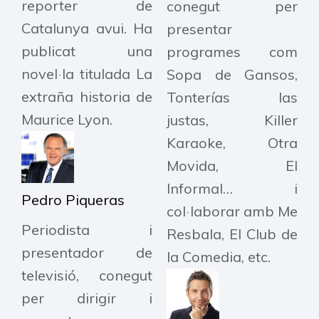
reporter de
conegut per
Catalunya avui. Ha
presentar
publicat una
programes com
novel·la titulada La
Sopa de Gansos,
extraña historia de
Tonterías las
Maurice Lyon.​
justas, Killer
Karaoke, Otra
Movida, El
Informal… i
Pedro Piqueras
col·laborar amb Me
Periodista i
Resbala, El Club de
presentador de
la Comedia, etc.
televisió, conegut
per dirigir i