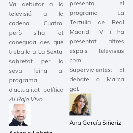
presenta el
Va debutar a la
programa La
televisió a la
Tertulia de Real
cadena Cuatro,
Madrid TV i ha
però s'ha fet
presentat altres
coneguda des que
espais televisius
treballa a La Sexta,
com
sobretot per la
Supervivientes: El
seva feina al
debate o Marca
programa
gol.
d'actualitat política
Al Rojo Vivo
.
Ana García Siñeriz
Antonio Lobato