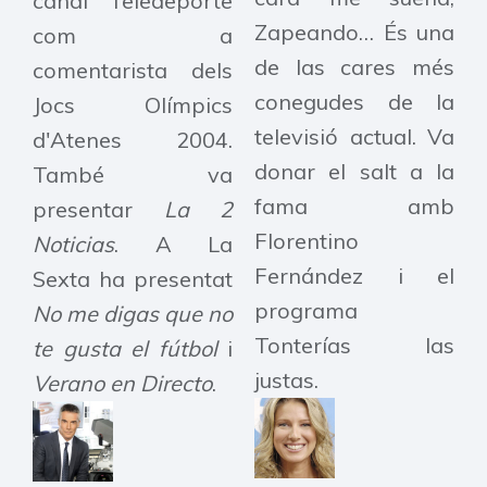
canal Teledeporte
Zapeando… És una
com a
de las cares més
comentarista dels
conegudes de la
Jocs Olímpics
televisió actual. Va
d'Atenes 2004.
donar el salt a la
També va
fama amb
presentar
La 2
Florentino
Noticias
. A La
Fernández i el
Sexta ha presentat
programa
No me digas que no
Tonterías las
te gusta el fútbol
i
justas.
Verano en Directo
.