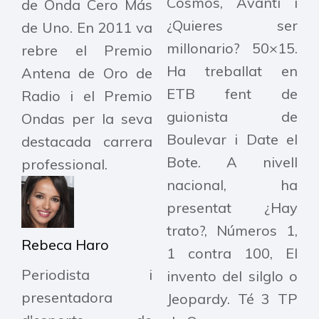
Cosmos, Avanti i
de Onda Cero Más
¿Quieres ser
de Uno. En 2011 va
millonario? 50×15.
rebre el Premio
Ha treballat en
Antena de Oro de
ETB fent de
Radio i el Premio
guionista de
Ondas per la seva
Boulevar i Date el
destacada carrera
Bote. A nivell
professional.​
nacional, ha
presentat ¿Hay
trato?, Números 1,
Rebeca Haro
1 contra 100, El
Periodista i
invento del silglo o
presentadora
Jeopardy. Té 3 TP