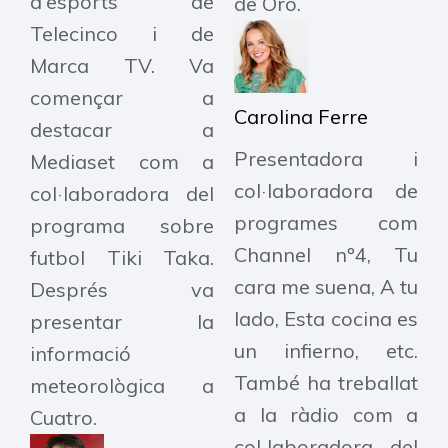
d'esports de
de Oro.
Telecinco i de
Marca TV. Va
començar a
Carolina Ferre
destacar a
Presentadora i
Mediaset com a
col·laboradora de
col·laboradora del
programes com
programa sobre
Channel nº4, Tu
futbol Tiki Taka.
cara me suena, A tu
Després va
lado, Esta cocina es
presentar la
un infierno, etc.
informació
També ha treballat
meteorològica a
a la ràdio com a
Cuatro.
col·laboradora del