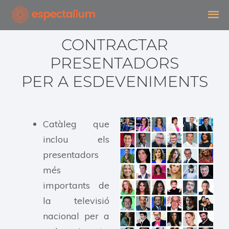
Vés
ME
al
contingut
PRI
CONTRACTAR
PRESENTADORS
PER A ESDEVENIMENTS
Catàleg que
inclou els
presentadors
més
importants de
la televisió
nacional per a