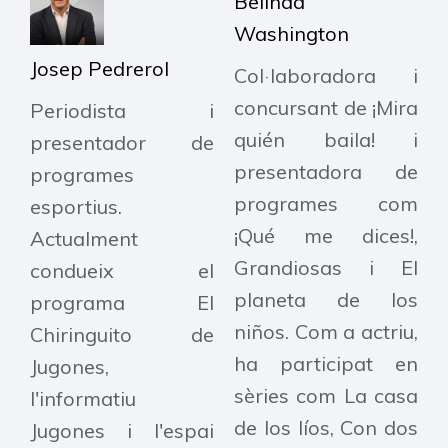
Belinda
Washington
Josep Pedrerol
Col·laboradora i
concursant de ¡Mira
Periodista i
quién baila! i
presentador de
presentadora de
programes
programes com
esportius.
¡Qué me dices!,
Actualment
Grandiosas i El
condueix el
planeta de los
programa El
niños. Com a actriu,
Chiringuito de
ha participat en
Jugones,
sèries com La casa
l'informatiu
de los líos, Con dos
Jugones i l'espai