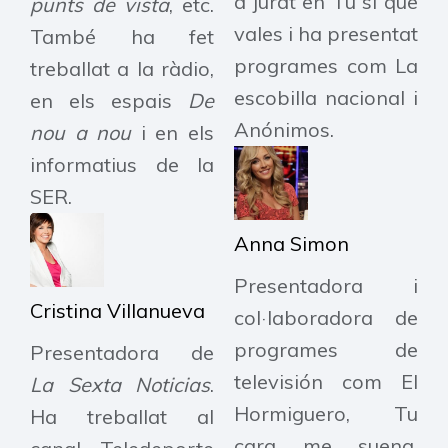
a jurat en Tú sí que
punts de vista
, etc.
vales i ha presentat
També ha fet
programes com La
treballat a la ràdio,
escobilla nacional i
en els espais
De
Anónimos.​
nou a nou
i en els
informatius de la
SER.
Anna Simon
Presentadora i
Cristina Villanueva
col·laboradora de
programes de
Presentadora de
televisión com El
La Sexta Noticias
.
Hormiguero, Tu
Ha treballat al
cara me suena,