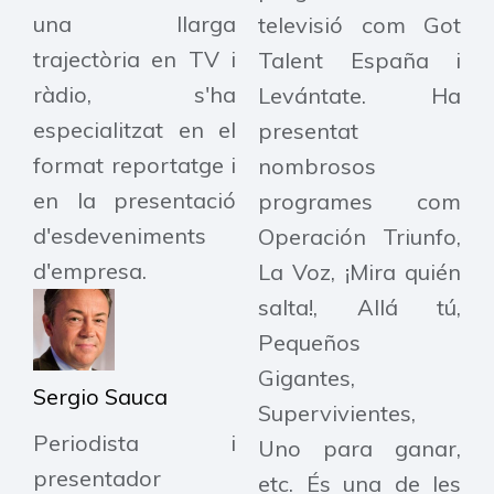
una llarga
televisió com Got
trajectòria en TV i
Talent España i
ràdio, s'ha
Levántate. Ha
especialitzat en el
presentat
format reportatge i
nombrosos
en la presentació
programes com
d'esdeveniments
Operación Triunfo,
d'empresa.
La Voz, ¡Mira quién
salta!, Allá tú,
Pequeños
Gigantes,
Sergio Sauca
Supervivientes,
Periodista i
Uno para ganar,
presentador
etc. És una de les