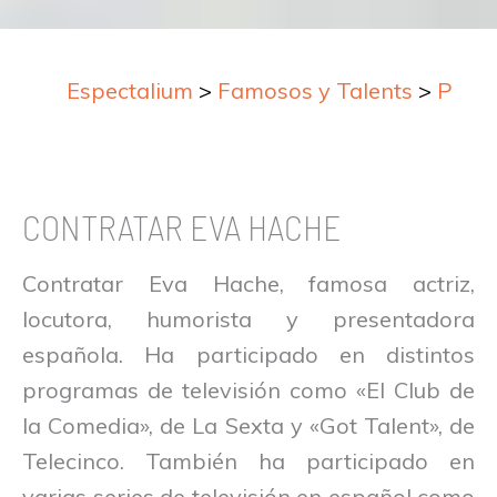
Espectalium
>
Famosos y Talents
>
Prese
CONTRATAR EVA HACHE
Contratar Eva Hache, famosa actriz,
locutora, humorista y presentadora
española. Ha participado en distintos
programas de televisión como «El Club de
la Comedia», de La Sexta y «Got Talent», de
Telecinco. También ha participado en
varias series de televisión en español como