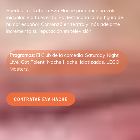
Puedes contratar a Eva Hache para darle un valor
inigualable a tu evento. Es destacada como figura de
humor español. Comenzó en teatro y más adelante
incrementó su reputación en televisión.
Programas:
El Club de la comedia, Saturday Night
Live, Got Talent, Noche Hache, Idiotizadas, LEGO
Masters.
CONTRATAR EVA HACHE