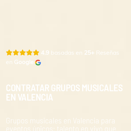
4.9
basadas en
25+
Reseñas
en
Google
CONTRATAR GRUPOS MUSICALES
EN VALENCIA
Grupos musicales en Valencia para
eventos únicos: talento en vivo que