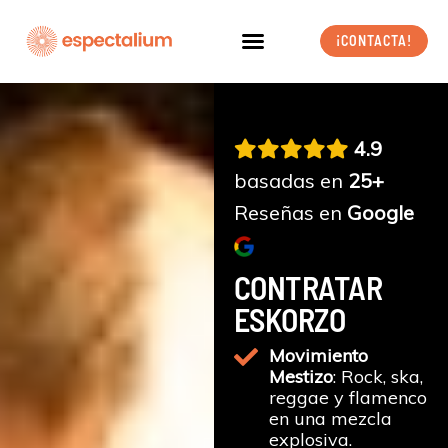
Ir
al
¡CONTACTA!
contenido
4.9
basadas en
25+
Reseñas en
Google
CONTRATAR
ESKORZO
Movimiento
Mestizo
: Rock, ska,
reggae y flamenco
en una mezcla
explosiva.