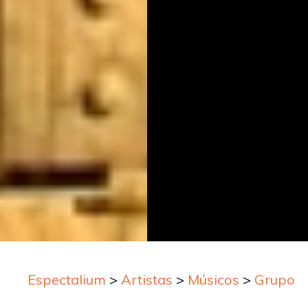
Espectalium
>
Artistas
>
Músicos
>
Grupos 