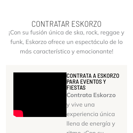
CONTRATAR ESKORZO
¡Con su fusión única de ska, rock, reggae y
funk, Eskorzo ofrece un espectáculo de lo
más característico y emocionante!
CONTRATA A ESKORZO
PARA EVENTOS Y
FIESTAS
Contrata Eskorzo
y vive una
experiencia única
llena de energía y
ritmo. ¡Con su