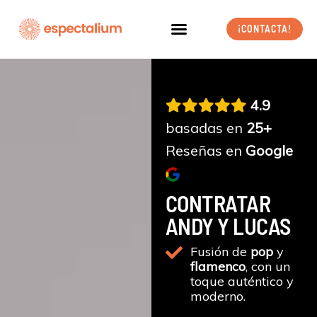
Ir
al
¡CONTACTA!
contenido
4.9
basadas en
25+
Reseñas en
Google
CONTRATAR
ANDY Y LUCAS
Fusión de
pop
y
flamenco
, con un
toque auténtico y
moderno.