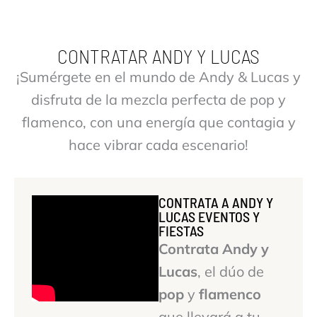
CONTRATAR ANDY Y LUCAS
¡Sumérgete en el mundo de Andy & Lucas y
disfruta de la mezcla perfecta de pop y
flamenco, con una energía que contagia y
hace vibrar cada escenario!
CONTRATA A ANDY Y
LUCAS EVENTOS Y
FIESTAS
Contrata Andy y
Lucas
, el dúo de
pop
y
flamenco
que llevará a tu