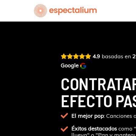
Ir
al
contenido
4.9
basadas en
2
Google
CONTRATA
EFECTO PA
El mejor pop
: Canciones 
Éxitos destacados
como "
llueva" o "Pan y mantequi