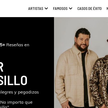
ARTISTAS
FAMOSOS
CASOS DE ÉXITO
ABRIR ARTISTAS
ABRIR FAMOSOS
5+
Reseñas en
R
SILLO
alegres y pegadizas
No importa que
lla".