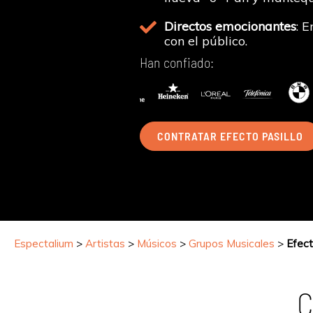
Directos emocionantes
: 
con el público.
Han confiado:
CONTRATAR EFECTO PASILLO
Espectalium
>
Artistas
>
Músicos
>
Grupos Musicales
>
Efect
C