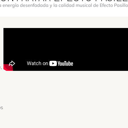
la energía desenfadada y la calidad musical de Efecto Pasillo
a
,
os