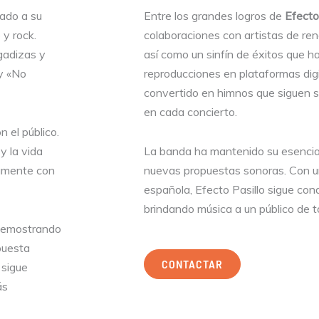
ado a su
Entre los grandes logros de
Efecto
 y rock.
colaboraciones con artistas de re
gadizas y
así como un sinfín de éxitos que 
 y «No
reproducciones en plataformas digi
convertido en himnos que siguen s
en cada concierto.
 el público.
y la vida
La banda ha mantenido su esenci
namente con
nuevas propuestas sonoras. Con un
española, Efecto Pasillo sigue co
brindando música a un público de 
 demostrando
opuesta
CONTACTAR
, sigue
ás