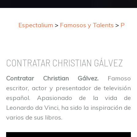
Espectalium
>
Famosos y Talents
>
Prese
CONTRATAR CHRISTIAN GÁLVEZ
Contratar Christian Gálvez.
Famoso
escritor, actor y presentador de televisión
español. Apasionado de la vida de
Leonardo da Vinci, ha sido la inspiración de
varios de sus libros.