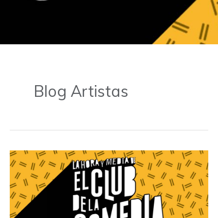
Blog Artistas
Los
mejores
monólogos
de