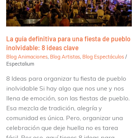
fiesta
de
pueblo
La guía definitiva para una fiesta de pueblo
inolvidable:
inolvidable: 8 ideas clave
8
Blog Animaciones
,
Blog Artistas
,
Blog Espectáculos
/
ideas
Espectalium
clave
8 Ideas para organizar tu fiesta de pueblo
inolvidable Si hay algo que nos une y nos
llena de emoción, son las fiestas de pueblo.
Esa mezcla de tradición, alegría y
comunidad es única. Pero, organizar una
celebración que deje huella no es tarea
fácil. Por eso, aquí tienes 8 ideas para