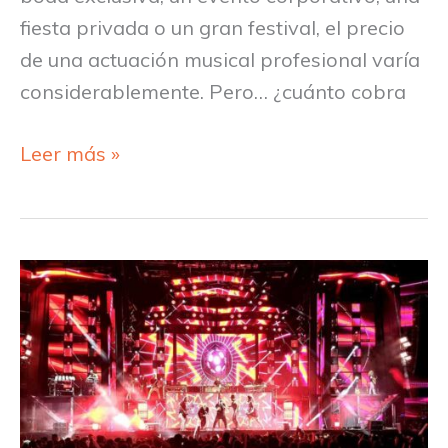
fiesta privada o un gran festival, el precio
de una actuación musical profesional varía
considerablemente. Pero… ¿cuánto cobra
Leer más »
Las
Mejores
orquestas
para
verbenas
en