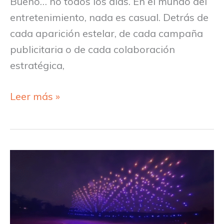
Bueno… no todos los días. En el mundo del
entretenimiento, nada es casual. Detrás de
cada aparición estelar, de cada campaña
publicitaria o de cada colaboración
estratégica,
Leer más »
Cómo
utilizar
drones
en
Eventos