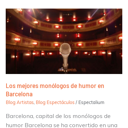
Los
mejores
monólogos
de
humor
en
Barcelona
Los mejores monólogos de humor en
Barcelona
Blog Artistas
,
Blog Espectáculos
/
Espectalium
Barcelona, capital de los monólogos de
humor Barcelona se ha convertido en una