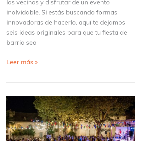
los vecinos y disfrutar de un evento
inolvidable. Si estás buscando formas
innovadoras de hacerlo, aquí te dejamos
seis ideas originales para que tu fiesta de
barrio sea
Leer más »
La
guía
definitiva
para
una