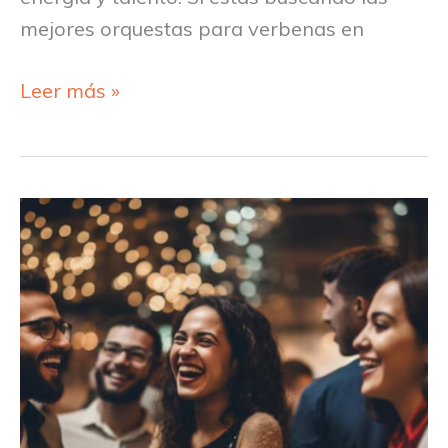
mejores orquestas para verbenas en
Leer más »
Cómo
Organizar
una
Fiesta
de
Barrio
Inolvidable:
6