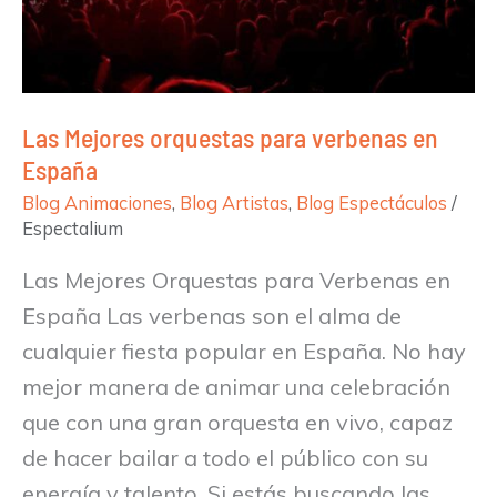
España
Las Mejores orquestas para verbenas en
España
Blog Animaciones
,
Blog Artistas
,
Blog Espectáculos
/
Espectalium
Las Mejores Orquestas para Verbenas en
España Las verbenas son el alma de
cualquier fiesta popular en España. No hay
mejor manera de animar una celebración
que con una gran orquesta en vivo, capaz
de hacer bailar a todo el público con su
energía y talento. Si estás buscando las