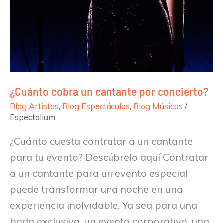
¿Cuánto cobra un cantante por concierto?
Blog Artistas
,
Blog Espectáculos
,
Blog Músicos
/
Espectalium
¿Cuánto cuesta contratar a un cantante
para tu evento? Descúbrelo aquí Contratar
a un cantante para un evento especial
puede transformar una noche en una
experiencia inolvidable. Ya sea para una
boda exclusiva, un evento corporativo, una