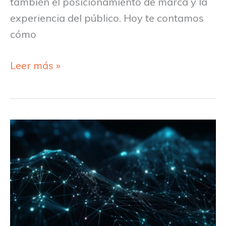
también el posicionamiento de marca y la
experiencia del público. Hoy te contamos
cómo
Leer más »
¿Cómo
afectan
las
nuevas
tecnologías
a
los