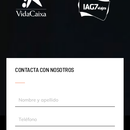
CONTACTA CON NOSOTROS
Nombre
y
apellido
Teléfono