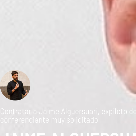
Contratar a Jaime Alguersuari, expiloto de
conferenciante muy solicitado