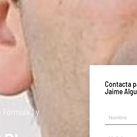
Contacta p
Jaime Algu
 Fórmula 1 y
Nombre
Mail