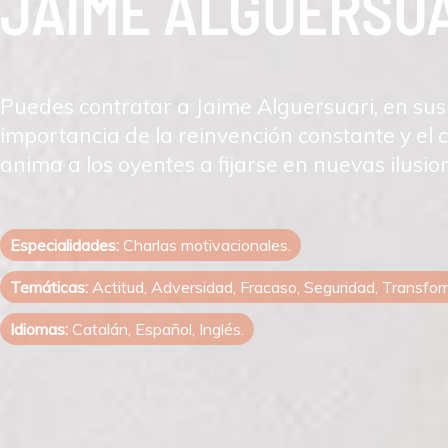
JAIME ALGUERSU
Puedes contratar a Jaime Alguersuari, en sus
importancia de la reinvención constante y el
anima a los oyentes a fijarse en nuevas ilusio
Especialidades:
Charlas motivacionales.
Temáticas:
Actitud, Adversidad, Fracaso, Seguridad, Transfor
Idiomas:
Catalán, Español, Inglés.