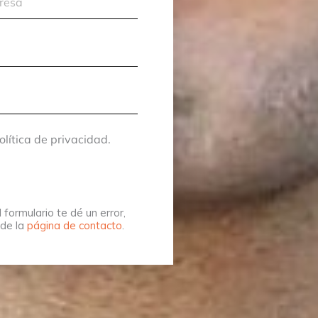
olítica de privacidad.
 formulario te dé un error,
sde la
página de contacto
.