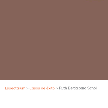
Espectalium
>
Casos de éxito
>
Ruth Beitia para Scholl