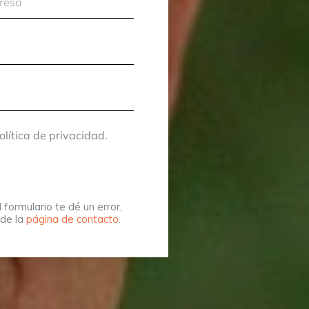
olítica de privacidad.
 formulario te dé un error,
sde la
página de contacto
.