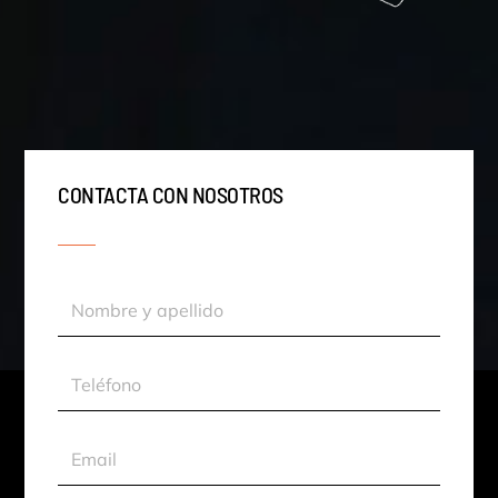
CONTACTA CON NOSOTROS
Nombre
y
apellido
Teléfono
Email