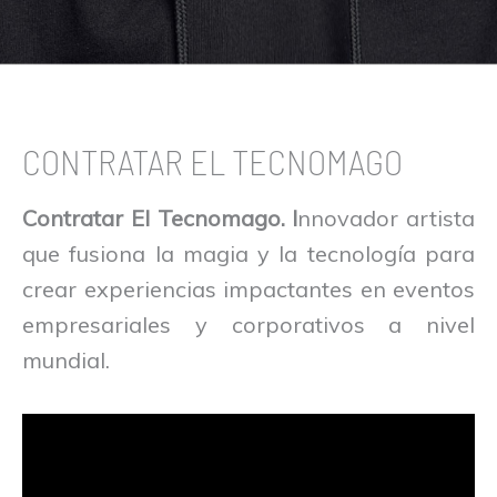
CONTRATAR EL TECNOMAGO
Contratar El Tecnomago. I
nnovador artista
que fusiona la magia y la tecnología para
crear experiencias impactantes en eventos
empresariales y corporativos a nivel
mundial.