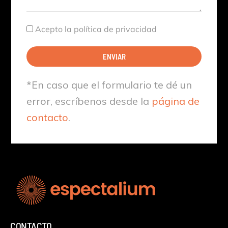
Aceptación
Acepto la política de privacidad
ENVIAR
*En caso que el formulario te dé un
error, escríbenos desde la
página de
contacto
.
CONTACTO