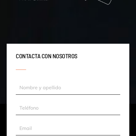
CONTACTA CON NOSOTROS
Nombre
y
apellido
Teléfono
Email