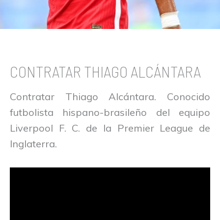
CONTRATAR THIAGO ALCÁNTARA
Contratar Thiago Alcántara. Conocido
futbolista hispano-brasileño del equipo
Liverpool F. C. de la Premier League de
Inglaterra.