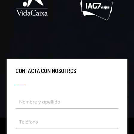
CONTACTA CON NOSOTROS
Nombre
y
apellido
Teléfono