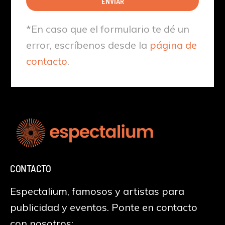
ENVIAR
*En caso que el formulario te dé un
error, escríbenos desde la
página de
contacto
.
CONTACTO
Espectalium, famosos y artistas para
publicidad y eventos. Ponte en contacto
con nosotros: