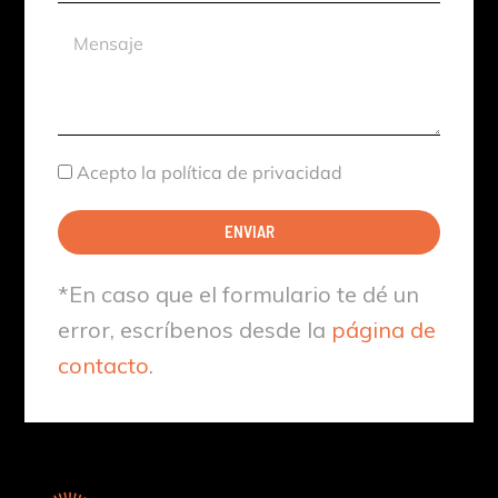
aproximada
Mensaje
Aceptación
Acepto la política de privacidad
ENVIAR
*En caso que el formulario te dé un
error, escríbenos desde la
página de
contacto
.