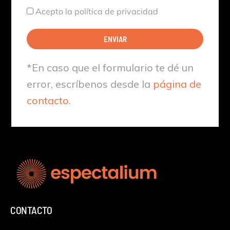
Aceptación
Acepto la política de privacidad
ENVIAR
*En caso que el formulario te dé un
error, escríbenos desde la
página de
contacto
.
CONTACTO