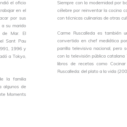
dió el oficio
Siempre con la modernidad por ba
rabajar en el
célebre por reinventar la cocina ca
tacar por sus
con técnicas culinarias de otras cu
o a su marido
Carme Ruscalleda es también u
 de Mar. El
convertido en chef mediática por
 el Sant Pau
parrilla televisiva nacional, pero
 1991, 1996 y
con la televisión pública catalana
ladó a Tokyo,
libros de recetas como Cocinar
Ruscalleda: del plato a la vida (200
e la familia
a algunos de
ante Moments