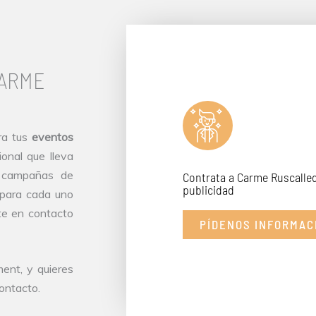
CARME
ra tus
eventos
onal que lleva
s campañas de
Contrata a Carme Ruscalled
publicidad
 para cada uno
te en contacto
PÍDENOS INFORMAC
ent, y quieres
contacto.