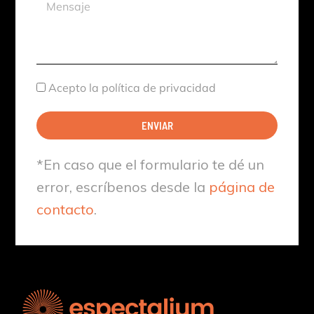
Mensaje
Aceptación
Acepto la política de privacidad
ENVIAR
*En caso que el formulario te dé un
error, escríbenos desde la
página de
contacto
.