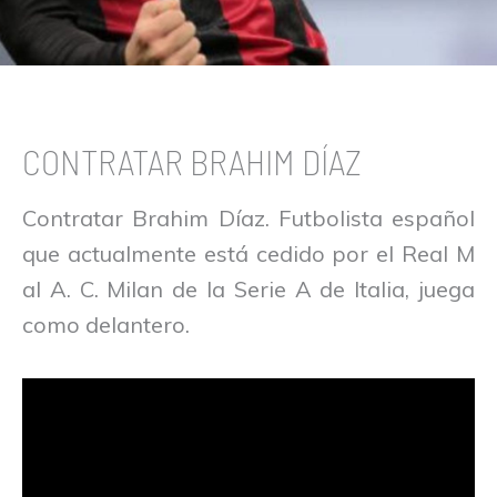
CONTRATAR BRAHIM DÍAZ
Contratar Brahim Díaz. Futbolista español
que actualmente está cedido por el Real M
al A. C. Milan de la Serie A de Italia, juega
como delantero.