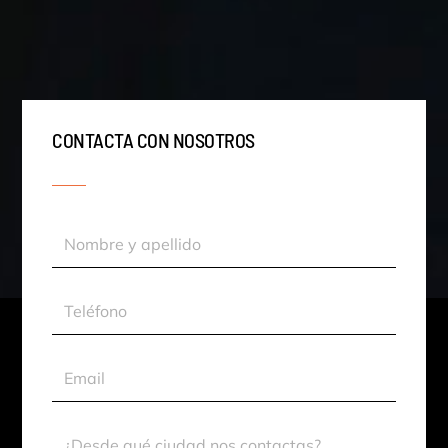
CONTACTA CON NOSOTROS
Nombre
y
apellido
Teléfono
Email
Ciudad