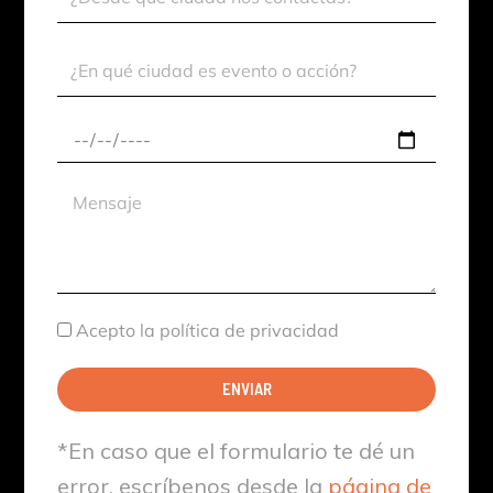
Contacto
Ciudad
Evento
Fecha
aproximada
Mensaje
Aceptación
Acepto la política de privacidad
ENVIAR
*En caso que el formulario te dé un
error, escríbenos desde la
página de