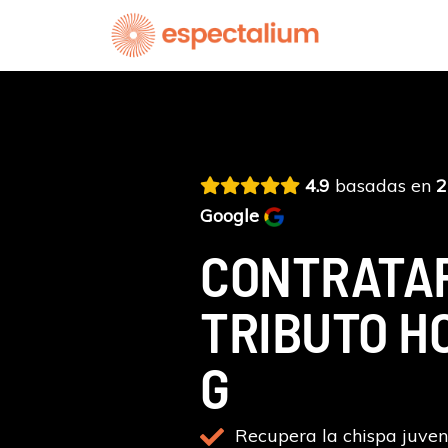
Ir
al
contenido
4.9
basadas en
2
Google
CONTRATA
TRIBUTO H
G
Recupera la chispa juveni