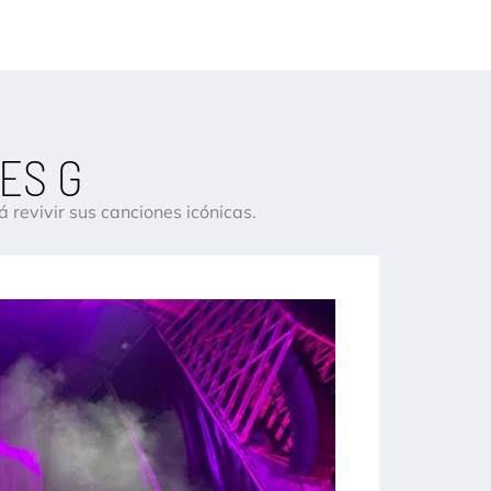
ES G
revivir sus canciones icónicas.