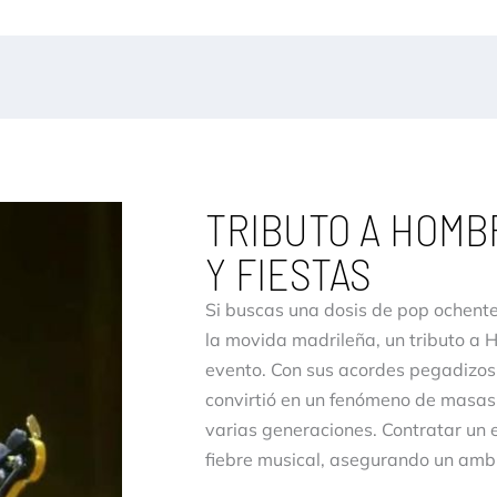
TRIBUTO A HOMB
Y FIESTAS
Si buscas una dosis de pop ochenter
la movida madrileña, un tributo a 
evento. Con sus acordes pegadizos y
convirtió en un fenómeno de masas
varias generaciones. Contratar un e
fiebre musical, asegurando un amb