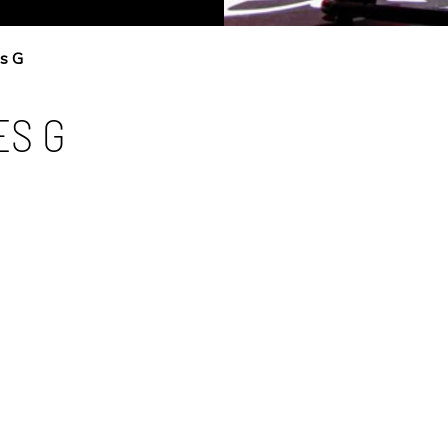
s G
ES G