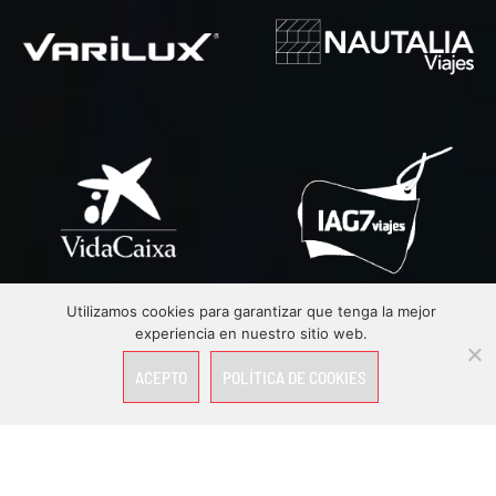
Utilizamos cookies para garantizar que tenga la mejor
experiencia en nuestro sitio web.
ACEPTO
POLÍTICA DE COOKIES
PIDE PRESUPUESTO
CONTACTA CON NOSOTROS