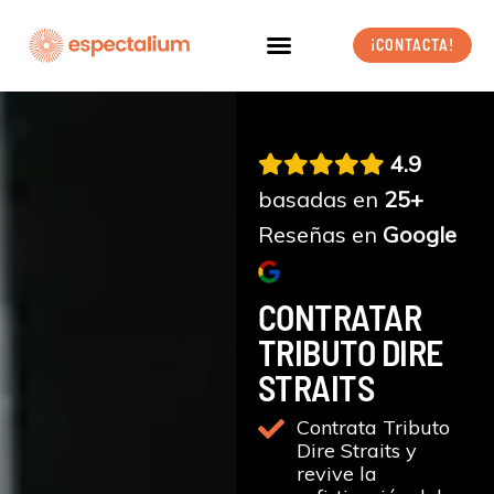
Ir
al
¡CONTACTA!
contenido
4.9
basadas en
25+
Reseñas en
Google
CONTRATAR
TRIBUTO DIRE
STRAITS
Contrata Tributo
Dire Straits y
revive la