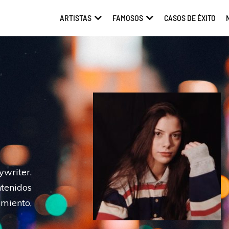
ARTISTAS
FAMOSOS
CASOS DE ÉXITO
ABRIR ARTISTAS
ABRIR FAMOSOS
riter.
ntenidos
miento,