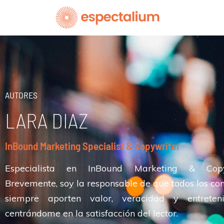
Ir
al
contenido
AUTORES
LARA DIAZ
InBound Marketing Specialist & Copywriter
Especialista en InBound Marketing & Copyw
Brevemente, soy la responsable de que todos los co
siempre aporten valor, veracidad y entreteni
centrándome en la satisfacción del lector.