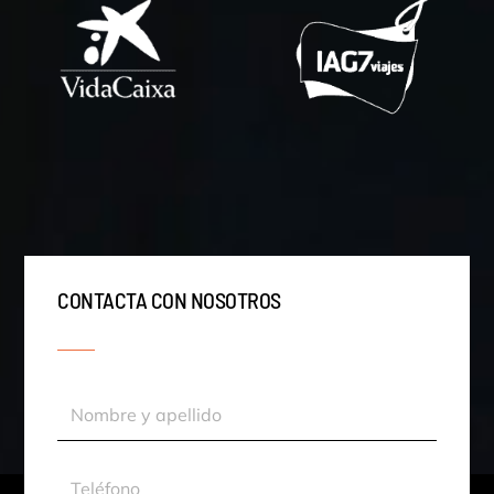
CONTACTA CON NOSOTROS
Nombre
y
apellido
Teléfono