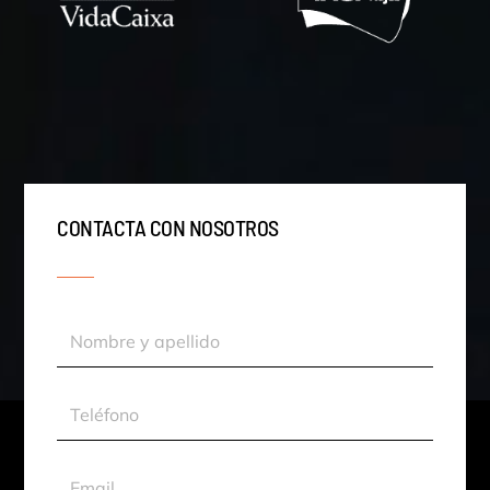
CONTACTA CON NOSOTROS
Nombre
y
apellido
Teléfono
Email