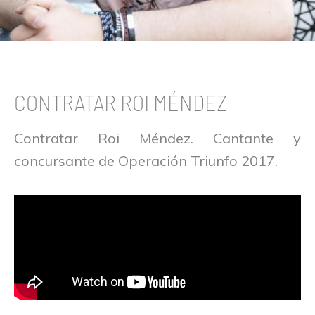
CONTRATAR ROI MÉNDEZ
Contratar Roi Méndez. Cantante y
concursante de Operación Triunfo 2017.