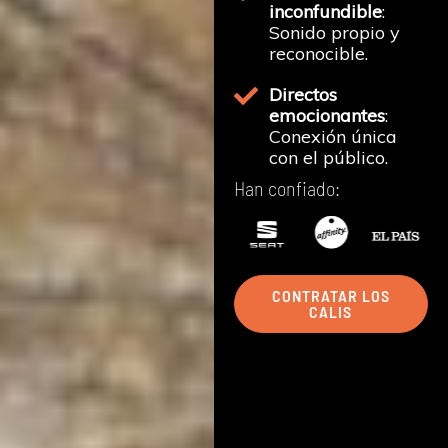
inconfundible
:
Sonido propio y
reconocible.
Directos
emocionantes
:
Conexión única
con el público.
Han confiado:
CONTRATAR LOS
CALIS