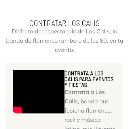
CONTRATAR LOS CALIS
Disfruta del espectáculo de Los Calis, la
banda de flamenco rumbero de los 80, en tu
evento.
CONTRATA A LOS
CALIS PARA EVENTOS
Y FIESTAS
Contrata a Los
Calis
, banda que
fusiona flamenco,
rock y música
latina, que llevarán