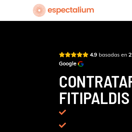
Ir
al
contenido
4.9
basadas en
2
Google
CONTRATAR
FITIPALDIS