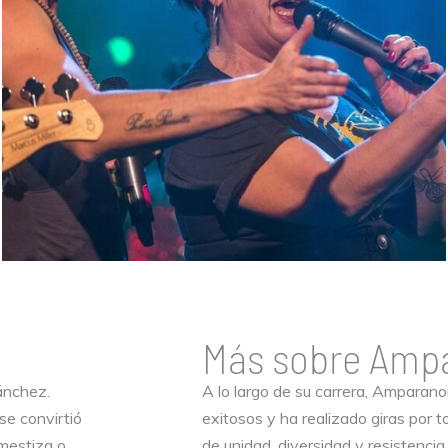
Más sobre Amp
ánchez.
A lo largo de su carrera, Amparan
e convirtió
exitosos y ha realizado giras por 
mestiza o
de unidad, diversidad y resistencia