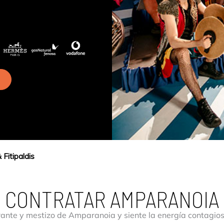
 Fitipaldis
CONTRATAR AMPARANOIA
rante y mestizo de Amparanoia y siente la energía contagiosa