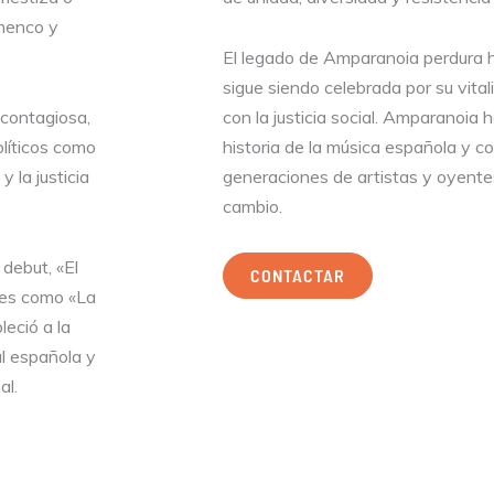
amenco y
El legado de Amparanoia perdura ha
sigue siendo celebrada por su vita
 contagiosa,
con la justicia social. Amparanoia 
olíticos como
historia de la música española y c
y la justicia
generaciones de artistas y oyent
cambio.
debut, «El
CONTACTAR
nes como «La
leció a la
l española y
al.