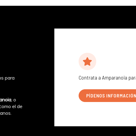
Contrata a Amparanoia par
os para
PÍDENOS INFORMACIÓ
anoia
, o
como el de
tanos.