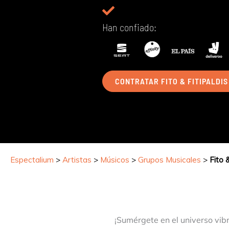
Han confiado:
CONTRATAR FITO & FITIPALDIS
Espectalium
>
Artistas
>
Músicos
>
Grupos Musicales
>
Fito &
¡Sumérgete en el universo vib