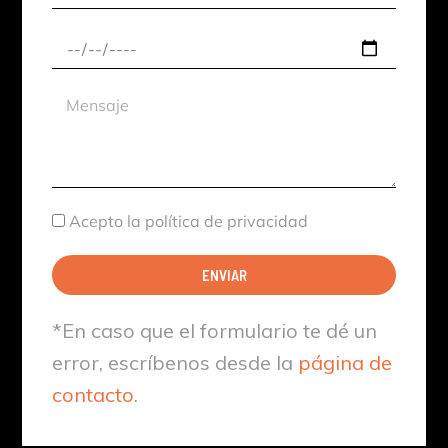
Evento
Fecha
aproximada
Mensaje
Aceptación
Acepto la política de privacidad
ENVIAR
*En caso que el formulario te dé un
error, escríbenos desde la
página de
contacto
.