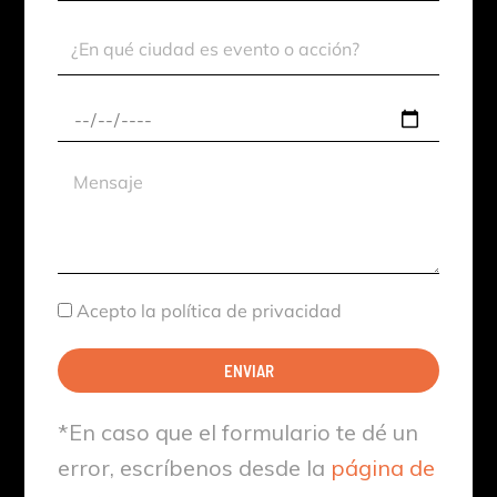
Ciudad
Evento
Fecha
aproximada
Mensaje
Aceptación
Acepto la política de privacidad
ENVIAR
*En caso que el formulario te dé un
error, escríbenos desde la
página de