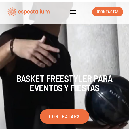
Ir
al
¡CONTACTA!
contenido
BASKET FREESTYLER PARA
EVENTOS Y FIESTAS
CONTRATAR