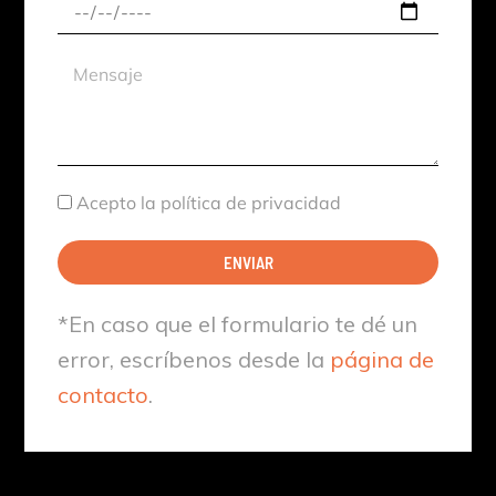
Fecha
aproximada
Mensaje
Aceptación
Acepto la política de privacidad
ENVIAR
*En caso que el formulario te dé un
error, escríbenos desde la
página de
contacto
.