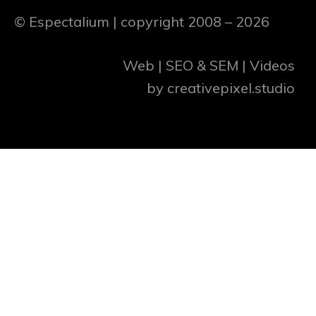
© Espectalium
| copyright 2008 – 2026
Web | SEO & SEM | Videos
by
creativepixel.studio