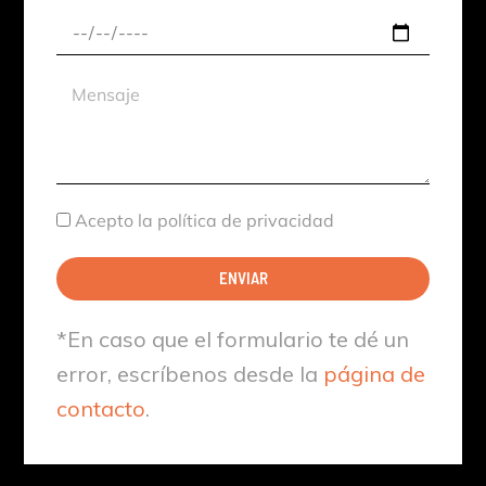
Fecha
aproximada
Mensaje
Aceptación
Acepto la política de privacidad
ENVIAR
*En caso que el formulario te dé un
error, escríbenos desde la
página de
contacto
.