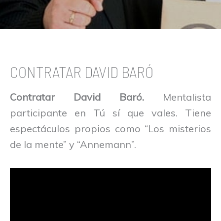
CONTRATAR DAVID BARÓ
Contratar David Baró.
Mentalista
participante en Tú sí que vales. Tiene
espectáculos propios como “Los misterios
de la mente” y “Annemann”.