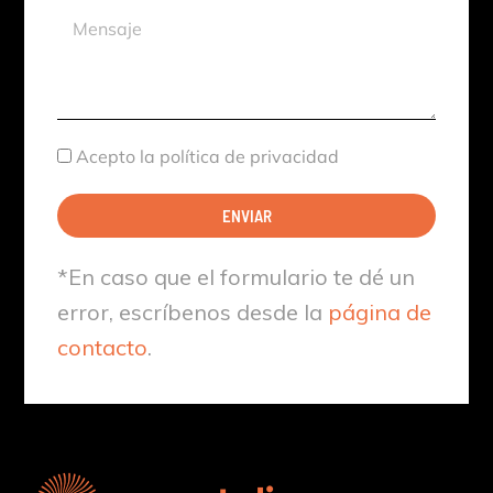
Mensaje
Aceptación
Acepto la política de privacidad
ENVIAR
*En caso que el formulario te dé un
error, escríbenos desde la
página de
contacto
.